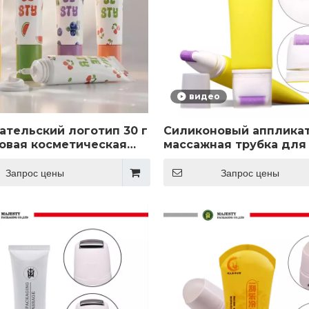
видео
ательский логотип 30 г
Силиконовый аппликат
овая косметическая
массажная трубка для
а тюбик для крема для
для похудения, пласт
лнцезащитный крем BB
тубы с офсетной печа
Запрос цены
Запрос цены
сенция аромат пустая
косметического
тюбик
использования