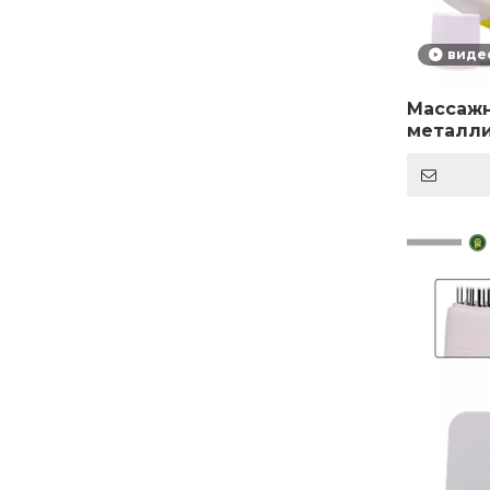
виде
Массажн
металли
нержаве
пластик
массажн
для тюб
офсетно