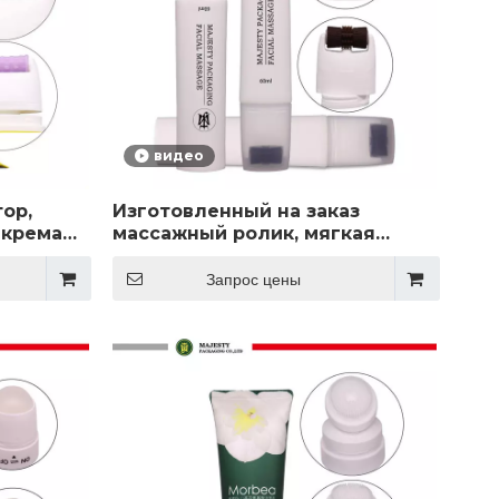
видео
ор,
Изготовленный на заказ
 крема
массажный ролик, мягкая
иковые
трубка для лица/тела, пустой
тью для
контейнер для ухода за телом
Запрос цены
с силиконовым массажем