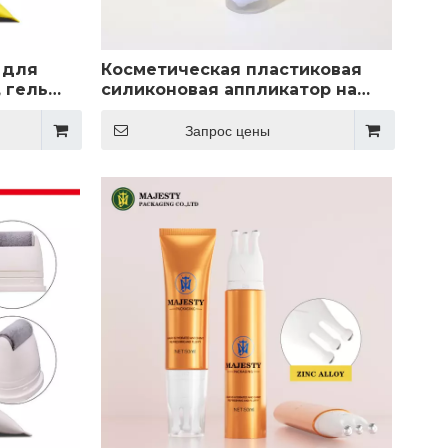
 для
Косметическая пластиковая
 гель
силиконовая аппликатор на
ля
заказ горячий штамповка
ика,
Трубка печати для печати
Запрос цены
с