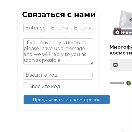
Связаться с нами
виде
Многофу
космети
лосьон,
нержаве
шариков
нержаве
массажн
крема
Представлять на рассмотрение