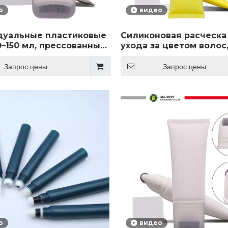
о
видео
дуальные пластиковые
Силиконовая расческа
0–150 мл, прессованный
ухода за цветом волос,
премиум-класса для
для шампуня, тюбик д
и для ухода за кожей
косметического пласт
Запрос цены
Запрос цены
упаковка для тюбиков 
поверхностью для
трафаретной печати
о
видео