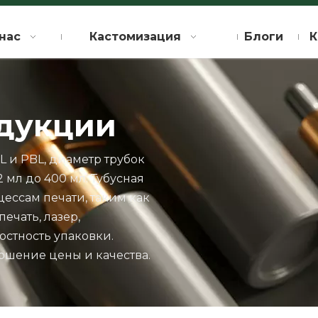
нас
Кастомизация
Блоги
К
одукции
L и PBL, диаметр трубок
2 мл до 400 мл. Тубусная
ессам печати, таким как
ечать, лазер,
стность упаковки.
ошение цены и качества.