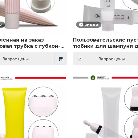
о
видео
ленная на заказ
Пользовательские пус
овая трубка с губкой-
тюбики для шампуня 
тором для крема для
краски для волос, про
я волос,
тюбики для краски для
Запрос цены
Запрос цены
ческая упаковка,
силиконовая щетка-
а для ухода за кожей,
аппликатор с массаже
овая упаковка для