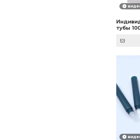
виде
Индиви
тубы 10
дизайн 
упаковк
головы
виде