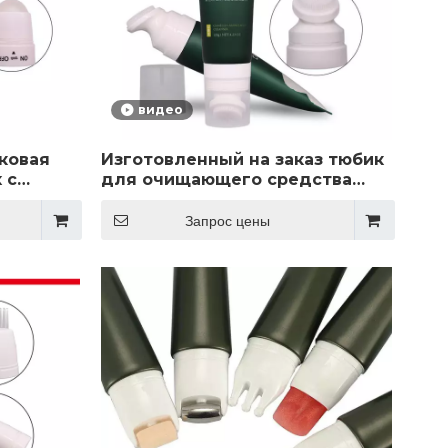
видео
ковая
Изготовленный на заказ тюбик
 с
для очищающего средства
овым
для лица, силиконовый
зуйте
аппликатор, пластиковый
Запрос цены
тюбик, косметическая
упаковка, массажная мягкая
тюбик