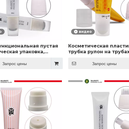
о
видео
нкциональная пустая
Косметическая пласти
ческая упаковка,
трубка рулон на трубах
 белая трубка из
большим одно шарик
ющей стали,
аппликатором. Исполь
Запрос цены
Запрос цены
ая трубка из
пластик.
ющей стали,
ая трубка для спа-