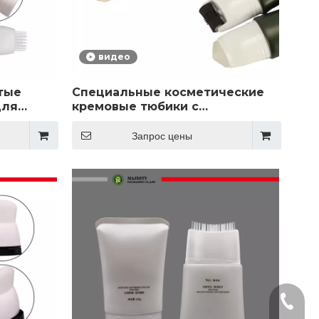
видео
тые
Специальные косметические
для
кремовые тюбики с
зрачные
силиконовой гелевой
 волос,
массажной щеткой для
Запрос цены
упаковки маски для лица с
м головы
кремом для глаз
телефо