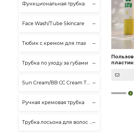
Функциональная трубка
Face Wash/Tube Skincare
Тюбик с кремом для глаз
Пользов
пластик
Трубка по уходу за губами
упаковк
глаз со
крем эс
Sun Cream/BB CC Cream Tube
мягкая 
Ручная кремовая трубка
Трубка лосьона для волос и тела