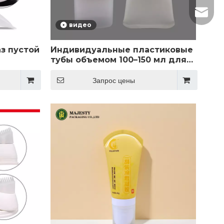
Электр
видео
з пустой
Индивидуальные пластиковые
тубы объемом 100–150 мл для
й кистью
упаковки средств по уходу за
ческой
кожей головы,
Запрос цены
экструдированный дизайн
премиум-класса