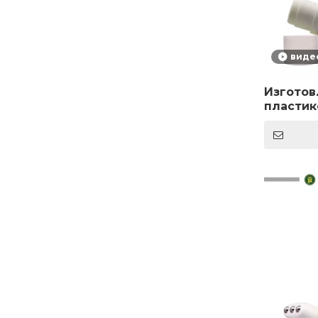
виде
Изготов
пластик
апплика
удалени
космети
упаковк
пластик
тубы