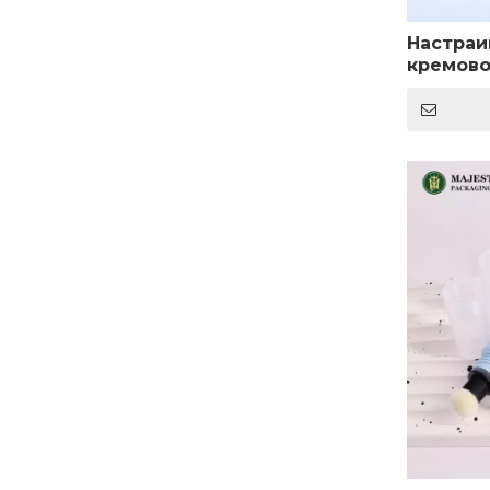
Настраи
кремово
кожи по