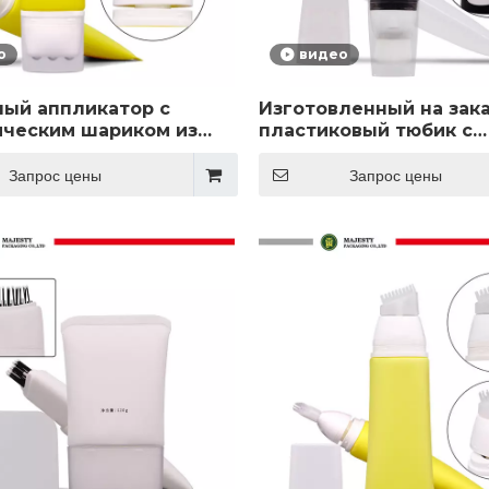
о
видео
ый аппликатор с
Изготовленный на зака
ческим шариком из
пластиковый тюбик с
ющей стали,
аппликатором с мягко
овая трубка для
для тюбика с космети
Запрос цены
Запрос цены
ого масла, упаковка
основой
иков личной гигиены с
й печатью, косметика